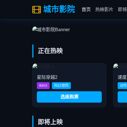
全城12家影城同步上映 | IMAX/杜
城市影院
首页
热映影片
即将
立即购票
正在热映
星际穿越2
速度
IMAX
科幻/冒险
动作
选座购票
即将上映