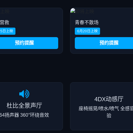
营救
青春不散场
15日上映
6月20日上映
预约提醒
预约提醒
4DX动感厅
杜比全景声厅
座椅摇晃/喷水/喷气 全感
64扬声器 360°环绕音效
验