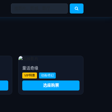
童话奇缘
VIP特惠
动画/奇幻
选座购票