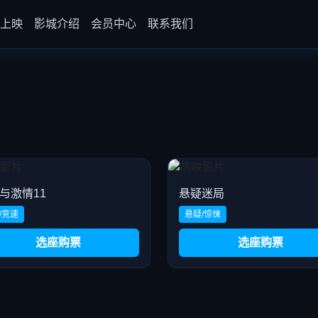
比全景声 极致体验
上映
影城介绍
会员中心
联系我们
与激情11
悬疑迷局
/竞速
悬疑/惊悚
选座购票
选座购票