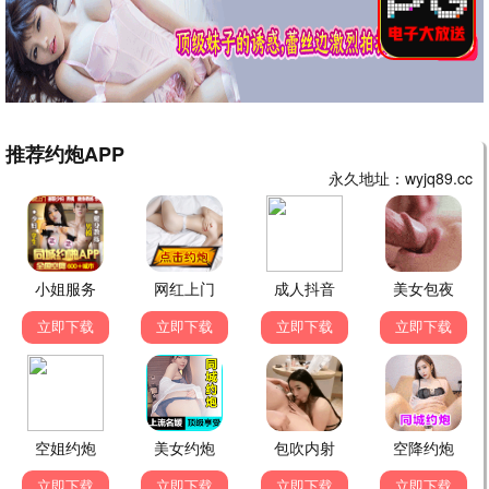
年度大片 震撼来袭
全城12家影城同步上映 | IMAX/杜比全景声 极致