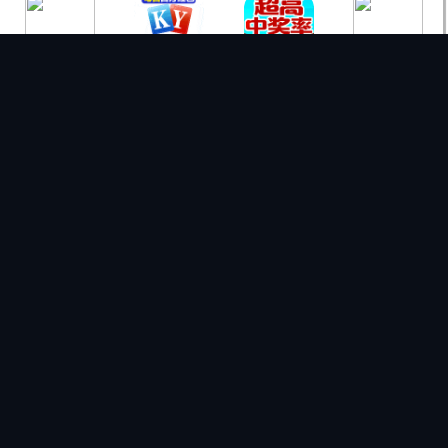
体验
立即购票
正在热映
星际穿越2
速度与激情11
IMAX
科幻/冒险
动作/竞速
选座购票
选座购票