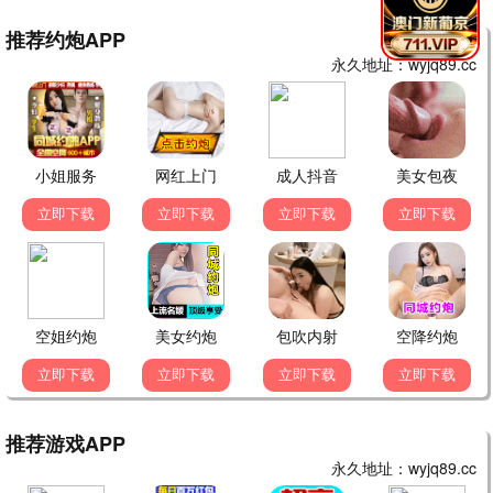
年度大片 震撼来袭
全城12家影城同步上映 | IMAX/杜比全景声 极致